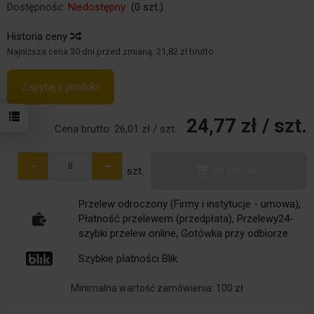
Dostępnośc:
Niedostępny
(
0
szt.)
Historia ceny
Najniższa cena 30 dni przed zmianą:
21,82 zł brutto
Zapytaj o produkt
24,77 zł
/ szt.
Cena brutto:
26,01 zł
/ szt.
-
+
szt.
Do koszyka
Przelew odroczony (Firmy i instytucje - umowa),
Płatność przelewem (przedpłata), Przelewy24-
szybki przelew online, Gotówka przy odbiorze
Szybkie płatności Blik.
Minimalna wartość zamówienia: 100 zł