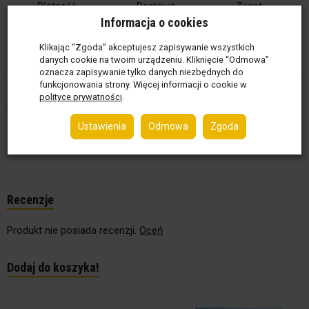
Płatność
Dostawa
Zwrot
Kliknij!
Kliknij!
Do 14 dni
Informacja o cookies
Opis
Szczegóły
Klikając “Zgoda” akceptujesz zapisywanie wszystkich
danych cookie na twoim urządzeniu. Kliknięcie “Odmowa”
oznacza zapisywanie tylko danych niezbędnych do
funkcjonowania strony. Więcej informacji o cookie w
o.b.® Organic - tampony w 100% z organicznej bawełny, bez
polityce prywatności
.
plastiku, dające niezawodną ochronę.
*przetestowane i zaakceptowane zgodnie z wymaganiami
Ustawienia
Odmowa
Zgoda
certyfikatu GOTS
Recenzje
Produkt nie posiada recenzji.
Oceń
Dodaj do koszyka!