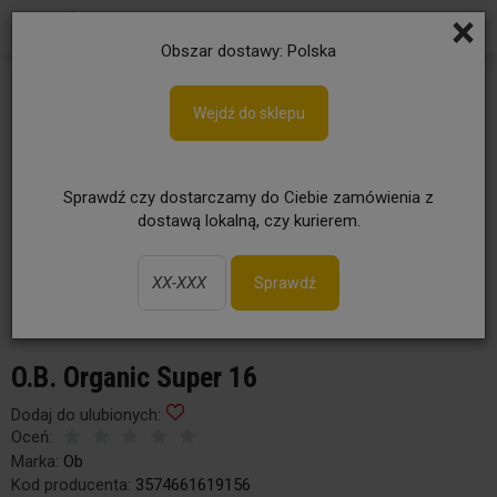
×
Obszar dostawy: Polska
Wejdź do sklepu
Sprawdź czy dostarczamy do Ciebie zamówienia z
dostawą lokalną, czy kurierem.
Sprawdź
O.B. Organic Super 16
Dodaj do ulubionych:
Oceń:
Marka:
Ob
Kod producenta:
3574661619156