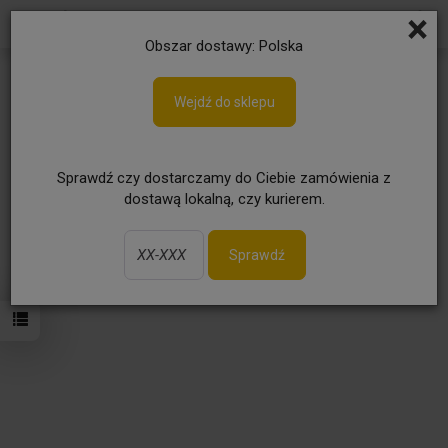
×
Obszar dostawy: Polska
E-mail: hurtownia@hurtownia-
Wejdź do sklepu
spozywcza.pl
Sprawdź czy dostarczamy do Ciebie zamówienia z
dostawą lokalną, czy kurierem.
Sprawdź