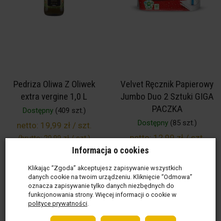
Pedriza Oliwa Z Oliwek
Velvet Ręcznik Papierowy
extra vergine 1,0 L
Jumbo Duo 2 Sztuki GIGA
PACZKA
Dostępny
(409 szt.)
Dostępny
(85 szt.)
netto:
19,99 zł / szt.
netto:
12,99 zł / szt.
(brutto:
20,99 zł / szt.
)
Informacja o cookies
1 l ( 20,99 zł / 1 l )
(brutto:
15,98 zł / szt.
)
52,37 zł
16,25 zł
Klikając “Zgoda” akceptujesz zapisywanie wszystkich
danych cookie na twoim urządzeniu. Kliknięcie “Odmowa”
oznacza zapisywanie tylko danych niezbędnych do
funkcjonowania strony. Więcej informacji o cookie w
polityce prywatności
.
Do koszyka
Do koszyka