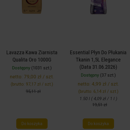
Lavazza Kawa Ziarnista
Essential Płyn Do Płukania
Qualita Oro 1000G
Tkanin 1,5L Elegance
(Data 31.06.2026)
Dostępny
(1031 szt.)
Dostępny
(37 szt.)
netto:
79,00 zł / szt.
netto:
4,99 zł / szt.
(brutto:
97,17 zł / szt.
)
95,11 zł
(brutto:
6,14 zł / szt.
)
1.50 l ( 4,09 zł / 1 l )
19,51 zł
Do koszyka
Do koszyka