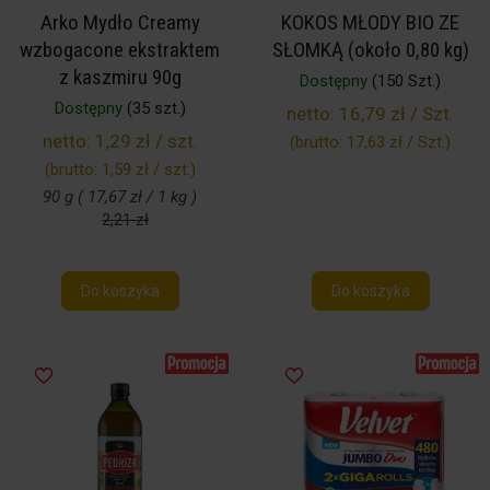
Arko Mydło Creamy
KOKOS MŁODY BIO ZE
wzbogacone ekstraktem
SŁOMKĄ (około 0,80 kg)
z kaszmiru 90g
Dostępny
(150 Szt.)
Dostępny
(35 szt.)
netto:
16,79 zł / Szt.
netto:
1,29 zł / szt.
(brutto:
17,63 zł / Szt.
)
(brutto:
1,59 zł / szt.
)
90 g ( 17,67 zł / 1 kg )
2,21 zł
Do koszyka
Do koszyka