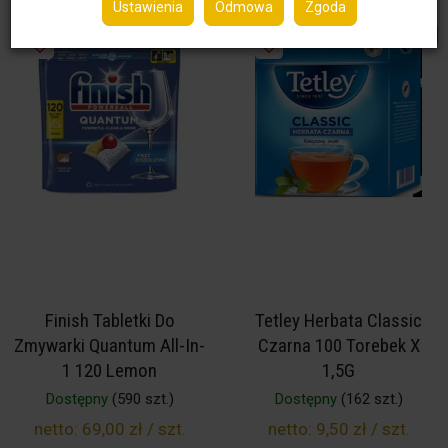
Ustawienia
Odmowa
Zgoda
Finish Tabletki Do
Tetley Herbata Classic
Zmywarki Quantum All-In-
Czarna 100 Torebek X
1 120 Lemon
1,5G
Dostępny
(590 szt.)
Dostępny
(162 szt.)
netto:
69,00 zł / szt.
netto:
9,50 zł / szt.