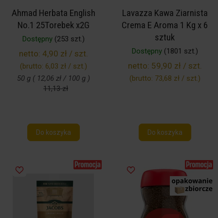
Ahmad Herbata English
Lavazza Kawa Ziarnista
No.1 25Torebek x2G
Crema E Aroma 1 Kg x 6
sztuk
Dostępny
(253 szt.)
Dostępny
(1801 szt.)
netto:
4,90 zł / szt.
netto:
59,90 zł / szt.
(brutto:
6,03 zł / szt.
)
50 g ( 12,06 zł / 100 g )
(brutto:
73,68 zł / szt.
)
11,13 zł
Do koszyka
Do koszyka