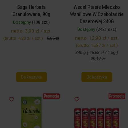
Saga Herbata
Wedel Ptasie Mleczko
Granulowana, 90g
Waniliowe W Czekoladzie
Deserowej 340G
Dostępny
(108 szt.)
Dostępny
(2421 szt.)
netto:
3,90 zł / szt.
netto:
12,90 zł / szt.
(brutto:
4,80 zł / szt.
)
5,65 zł
(brutto:
15,87 zł / szt.
)
340 g ( 46,68 zł / 1 kg )
20,17 zł
Do koszyka
Do koszyka