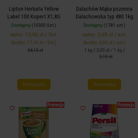
Lipton Herbata Yellow
Dalachów Mąka pszenna
Label 100 Kopert X1,8G
Dalachowska typ 480 1kg
Dostępny
(10300 Szt.)
Dostępny
(1781 szt.)
netto:
13,90 zł / Szt.
netto:
2,90 zł / szt.
(brutto:
17,10 zł / Szt.
)
(brutto:
3,05 zł / szt.
)
54,15 zł
1 kg ( 3,05 zł / 1 kg )
5,19 zł
Do koszyka
Do koszyka