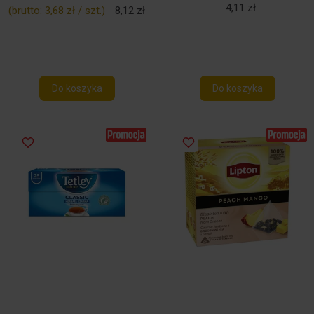
4,11 zł
(brutto:
3,68 zł / szt.
)
8,12 zł
Do koszyka
Do koszyka