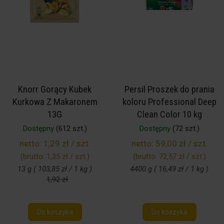
Knorr Gorący Kubek
Persil Proszek do prania
Kurkowa Z Makaronem
koloru Professional Deep
13G
Clean Color 10 kg
Dostępny
(612 szt.)
Dostępny
(72 szt.)
netto:
1,29 zł / szt.
netto:
59,00 zł / szt.
(brutto:
1,35 zł / szt.
)
(brutto:
72,57 zł / szt.
)
13 g ( 103,85 zł / 1 kg )
4400 g ( 16,49 zł / 1 kg )
1,92 zł
Do koszyka
Do koszyka