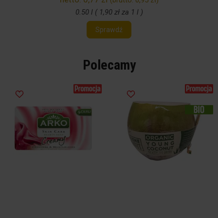
(brutto:
0,95 zł
)
0.50 l ( 1,90 zł za 1 l )
Sprawdź
Polecamy