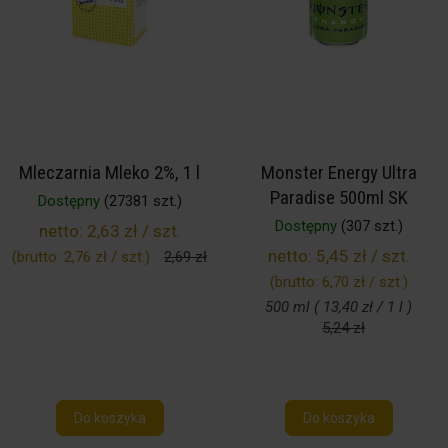
Mleczarnia Mleko 2%, 1 l
Monster Energy Ultra
Paradise 500ml SK
Dostępny
(27381 szt.)
Dostępny
(307 szt.)
netto:
2,63 zł / szt.
netto:
5,45 zł / szt.
(brutto:
2,76 zł / szt.
)
2,69 zł
(brutto:
6,70 zł / szt.
)
500 ml ( 13,40 zł / 1 l )
5,24 zł
Do koszyka
Do koszyka