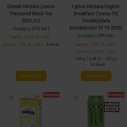
Dilmah Herbata Lemon
Lipton Herbata English
Flavoured Black Tea
Breakfast Czarna (92
20X1,5 G
Torebki)(data
przydatności 31.10.2026)
Dostępny
(276 szt.)
Dostępny
(789 szt.)
netto:
5,90 zł / szt.
netto:
7,90 zł / szt.
(brutto:
7,26 zł / szt.
)
6,76 zł
(brutto:
9,72 zł / szt.
)
184 g ( 5,28 zł / 100 g )
17,15 zł
Do koszyka
Do koszyka