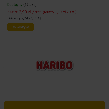
Dostępny
(69 szt.)
netto:
2,90 zł / szt.
(brutto:
3,57 zł / szt.
)
500 ml ( 7,14 zł / 1 l )
Do koszyka