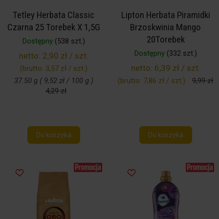
Tetley Herbata Classic
Lipton Herbata Piramidki
Czarna 25 Torebek X 1,5G
Brzoskwinia Mango
20Torebek
Dostępny
(538 szt.)
Dostępny
(332 szt.)
netto:
2,90 zł / szt.
netto:
6,39 zł / szt.
(brutto:
3,57 zł / szt.
)
37.50 g ( 9,52 zł / 100 g )
(brutto:
7,86 zł / szt.
)
9,99 zł
4,29 zł
Do koszyka
Do koszyka