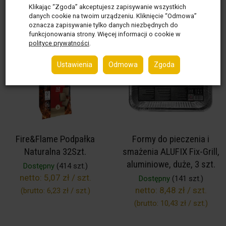
Do koszyka
Do koszyka
Klikając “Zgoda” akceptujesz zapisywanie wszystkich
danych cookie na twoim urządzeniu. Kliknięcie “Odmowa”
oznacza zapisywanie tylko danych niezbędnych do
funkcjonowania strony. Więcej informacji o cookie w
polityce prywatności
.
Ustawienia
Odmowa
Zgoda
Fire&Flame Podpałka
Formy do pieczenia i
Naturalna 32Szt.
smażenia ALUFIX Fix-Grill,
aluminiowe, duże, 3 szt.
Dostępny
(414 szt.)
netto:
5,07 zł / szt.
Dostępny
(141 szt.)
netto:
8,48 zł / szt.
(brutto:
6,23 zł / szt.
)
(brutto:
10,43 zł / szt.
)