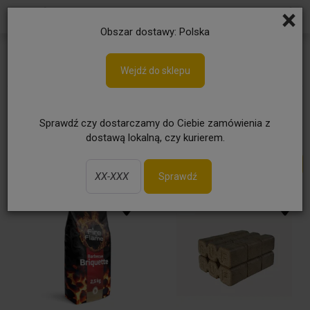
×
Obszar dostawy: Polska
Grill
Wejdź do sklepu
Węgiel i brykiet drzewny, podpałki
Akcesoria grillowe
Sprawdź czy dostarczamy do Ciebie zamówienia z
dostawą lokalną, czy kurierem.
Sprawdź