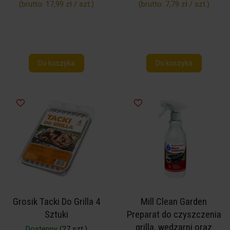
(brutto:
17,99 zł / szt.
)
(brutto:
7,79 zł / szt.
)
Do koszyka
Do koszyka
Grosik Tacki Do Grilla 4
Mill Clean Garden
Sztuki
Preparat do czyszczenia
grilla, wędzarni oraz
Dostępny
(27 szt.)