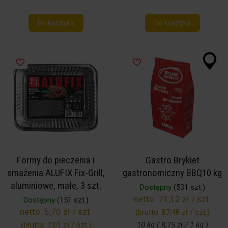
Do koszyka
Do koszyka
Formy do pieczenia i
Gastro Brykiet
smażenia ALUFIX Fix-Grill,
gastronomiczny BBQ10 kg
aluminiowe, małe, 3 szt.
Dostępny
(531 szt.)
netto:
71,12 zł / szt.
Dostępny
(151 szt.)
netto:
5,70 zł / szt.
(brutto:
87,48 zł / szt.
)
(brutto:
7,01 zł / szt.
)
10 kg ( 8,75 zł / 1 kg )