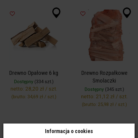
Drewno Opałowe 6 kg
Drewno Rozpałkowe
Smolaczki
Dostępny
(334 szt.)
netto:
28,20 zł / szt.
Dostępny
(345 szt.)
netto:
21,12 zł / szt.
(brutto:
34,69 zł / szt.
)
(brutto:
25,98 zł / szt.
)
Informacja o cookies