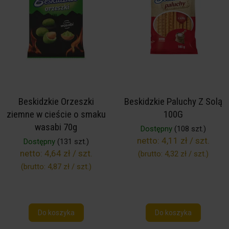
Beskidzkie Orzeszki
Beskidzkie Paluchy Z Solą
ziemne w cieście o smaku
100G
wasabi 70g
Dostępny
(108 szt.)
netto:
4,11 zł / szt.
Dostępny
(131 szt.)
netto:
4,64 zł / szt.
(brutto:
4,32 zł / szt.
)
(brutto:
4,87 zł / szt.
)
Do koszyka
Do koszyka