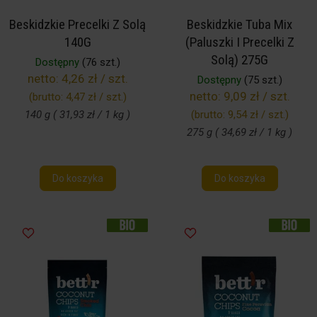
Beskidzkie Precelki Z Solą
Beskidzkie Tuba Mix
140G
(Paluszki I Precelki Z
Solą) 275G
Dostępny
(76 szt.)
netto:
4,26 zł / szt.
Dostępny
(75 szt.)
netto:
9,09 zł / szt.
(brutto:
4,47 zł / szt.
)
140 g ( 31,93 zł / 1 kg )
(brutto:
9,54 zł / szt.
)
275 g ( 34,69 zł / 1 kg )
Do koszyka
Do koszyka