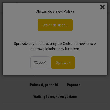
×
Obszar dostawy: Polska
Przekąski
Wejdź do sklepu
Bezcukrowe
Bezglutenowe
Sprawdź czy dostarczamy do Ciebie zamówienia z
dostawą lokalną, czy kurierem.
Bruschetta, tortilla, taco
Chipsy ziemniaczane
Chrupki kukurydziane
Chipsy roślinne
Dipy
Sprawdź
Krakersy, ciasteczka słone
Orzeszki
Paluszki, precelki
Popcorn
Wafle ryżowe, kukurydziane