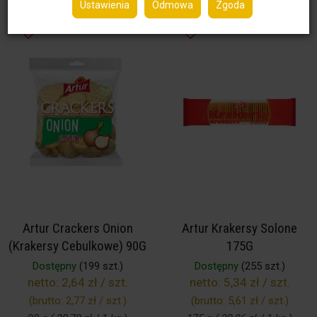
Ustawienia
Odmowa
Zgoda
Artur Crackers Onion
Artur Krakersy Solone
(Krakersy Cebulkowe) 90G
175G
Dostępny
(199 szt.)
Dostępny
(255 szt.)
netto:
2,64 zł / szt.
netto:
5,34 zł / szt.
(brutto:
2,77 zł / szt.
)
(brutto:
5,61 zł / szt.
)