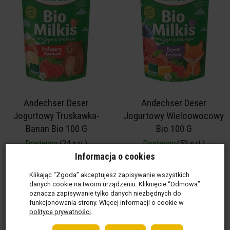
Andechser Deser
Andechser Deser
Jogurtowy Truskawka-
Jogurtowy Wieloowocowy
Banan Bio 100 G
Bio 100 G
Dostępny
(24 szt.)
Dostępny
(53 szt.)
netto:
5,81 zł / szt.
netto:
5,81 zł / szt.
Informacja o cookies
(brutto:
6,10 zł / szt.
)
(brutto:
6,10 zł / szt.
)
Klikając “Zgoda” akceptujesz zapisywanie wszystkich
danych cookie na twoim urządzeniu. Kliknięcie “Odmowa”
oznacza zapisywanie tylko danych niezbędnych do
funkcjonowania strony. Więcej informacji o cookie w
polityce prywatności
.
Do koszyka
Do koszyka