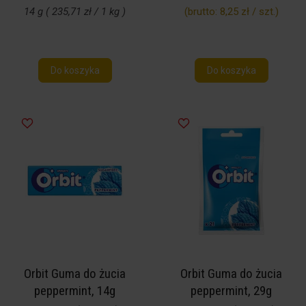
14 g ( 235,71 zł / 1 kg )
(brutto:
8,25 zł / szt.
)
Do koszyka
Do koszyka
Orbit Guma do żucia
Orbit Guma do żucia
peppermint, 14g
peppermint, 29g