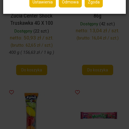
Ustawienia
Odmowa
Zgoda
Chupa Chups Guma Do
Chupa Chups Magic Cube
Żucia Center Shock
86g
Truskawka 4G X 100
Dostępny
(42 szt.)
netto:
13,04 zł / szt.
Dostępny
(22 szt.)
netto:
50,93 zł / szt.
(brutto:
16,04 zł / szt.
)
(brutto:
62,65 zł / szt.
)
400 g ( 156,63 zł / 1 kg )
Do koszyka
Do koszyka