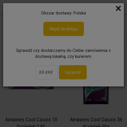
×
Obszar dostawy: Polska
Gumy do żucia
Wejdź do sklepu
Sprawdź czy dostarczamy do Ciebie zamówienia z
dostawą lokalną, czy kurierem.
Sprawdź
Airwaves Cool Cassis 10
Airwaves Cool Cassis 36
Drażetek/14G
drażetek 50g