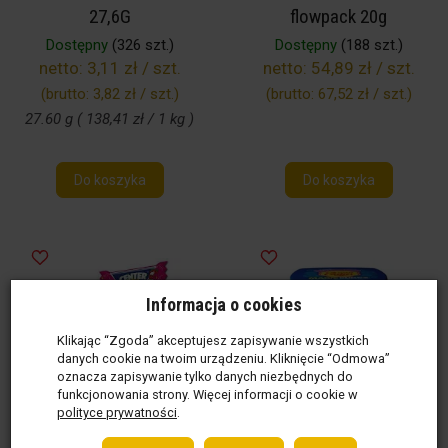
27,6G
flowpack 20g
Dostępny
(326 szt.)
Dostępny
(188 szt.)
netto:
3,11 zł / szt.
netto:
54,89 zł / szt.
(brutto:
3,82 zł / szt.
)
(brutto:
67,52 zł / szt.
)
27.60 g ( 138,41 zł / 1 kg )
Do koszyka
Do koszyka
Informacja o cookies
Klikając “Zgoda” akceptujesz zapisywanie wszystkich
danych cookie na twoim urządzeniu. Kliknięcie “Odmowa”
oznacza zapisywanie tylko danych niezbędnych do
funkcjonowania strony. Więcej informacji o cookie w
polityce prywatności
.