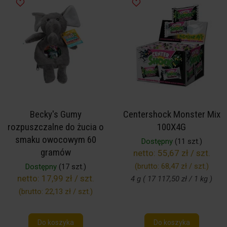
Becky's Gumy
Centershock Monster Mix
rozpuszczalne do żucia o
100X4G
smaku owocowym 60
Dostępny
(11 szt.)
gramów
netto:
55,67 zł / szt.
(brutto:
68,47 zł / szt.
)
Dostępny
(17 szt.)
netto:
17,99 zł / szt.
4 g ( 17 117,50 zł / 1 kg )
(brutto:
22,13 zł / szt.
)
Do koszyka
Do koszyka