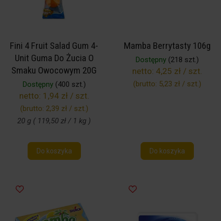
Fini 4 Fruit Salad Gum 4-
Mamba Berrytasty 106g
Unit Guma Do Żucia O
Dostępny
(218 szt.)
Smaku Owocowym 20G
netto:
4,25 zł / szt.
(brutto:
5,23 zł / szt.
)
Dostępny
(400 szt.)
netto:
1,94 zł / szt.
(brutto:
2,39 zł / szt.
)
20 g ( 119,50 zł / 1 kg )
Do koszyka
Do koszyka