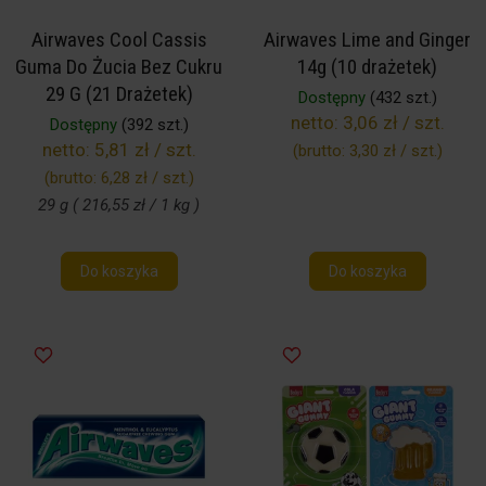
Airwaves Cool Cassis
Airwaves Lime and Ginger
Guma Do Żucia Bez Cukru
14g (10 drażetek)
29 G (21 Drażetek)
Dostępny
(432 szt.)
netto:
3,06 zł / szt.
Dostępny
(392 szt.)
netto:
5,81 zł / szt.
(brutto:
3,30 zł / szt.
)
(brutto:
6,28 zł / szt.
)
29 g ( 216,55 zł / 1 kg )
Do koszyka
Do koszyka