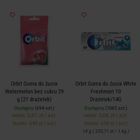
Orbit Guma do żucia
Orbit Guma do żucia White
Watermelon bez cukru 29
Freshmint 10
g (21 drażetek)
Drażetek/14G
Dostępny
(694 szt.)
Dostępny
(1063 szt.)
netto:
5,51 zł / szt.
netto:
3,06 zł / szt.
(brutto:
5,95 zł / szt.
)
(brutto:
3,30 zł / szt.
)
14 g ( 235,71 zł / 1 kg )