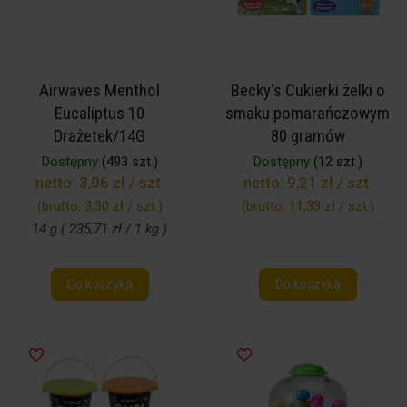
Airwaves Menthol
Becky's Cukierki żelki o
Eucaliptus 10
smaku pomarańczowym
Drażetek/14G
80 gramów
Dostępny
(493 szt.)
Dostępny
(12 szt.)
netto:
3,06 zł / szt.
netto:
9,21 zł / szt.
(brutto:
3,30 zł / szt.
)
(brutto:
11,33 zł / szt.
)
14 g ( 235,71 zł / 1 kg )
Do koszyka
Do koszyka