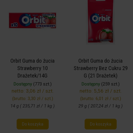
Orbit Guma do żucia
Orbit Guma do żucia
Strawberry 10
Strawberry Bez Cukru 29
Drażetek/14G
G (21 Drażetek)
Dostępny
(773 szt.)
Dostępny
(259 szt.)
netto:
3,06 zł / szt.
netto:
5,56 zł / szt.
(brutto:
3,30 zł / szt.
)
(brutto:
6,01 zł / szt.
)
14 g ( 235,71 zł / 1 kg )
29 g ( 207,24 zł / 1 kg )
Do koszyka
Do koszyka