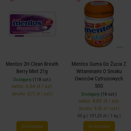
Mentos 2H Clean Breath
Mentos Guma Do Żucia Z
Berry Mint 21g
Witaminami O Smaku
Owoców Cytrusowych
Dostępny
(118 szt.)
50G
netto:
5,34 zł / szt.
(brutto:
5,77 zł / szt.
)
Dostępny
(18 szt.)
netto:
8,85 zł / szt.
(brutto:
9,56 zł / szt.
)
50 g ( 191,20 zł / 1 kg )
Do koszyka
Do koszyka