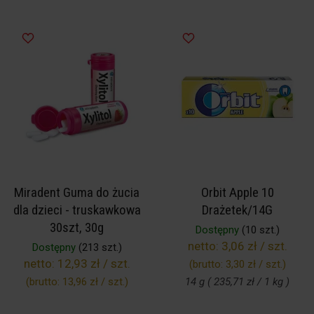
Miradent Guma do żucia
Orbit Apple 10
dla dzieci - truskawkowa
Drażetek/14G
30szt, 30g
Dostępny
(10 szt.)
netto:
3,06 zł / szt.
Dostępny
(213 szt.)
netto:
12,93 zł / szt.
(brutto:
3,30 zł / szt.
)
(brutto:
13,96 zł / szt.
)
14 g ( 235,71 zł / 1 kg )