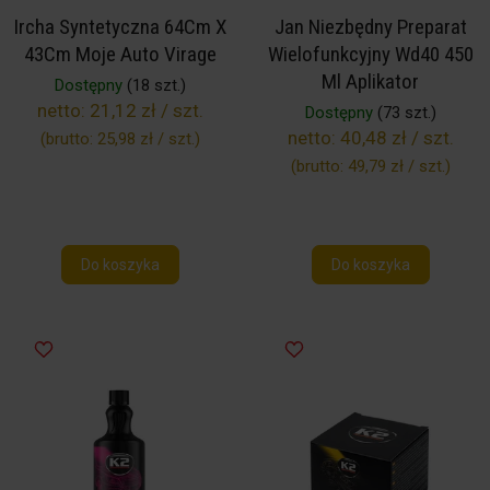
Ircha Syntetyczna 64Cm X
Jan Niezbędny Preparat
43Cm Moje Auto Virage
Wielofunkcyjny Wd40 450
Ml Aplikator
Dostępny
(18 szt.)
netto:
21,12 zł / szt.
Dostępny
(73 szt.)
netto:
40,48 zł / szt.
(brutto:
25,98 zł / szt.
)
(brutto:
49,79 zł / szt.
)
Do koszyka
Do koszyka