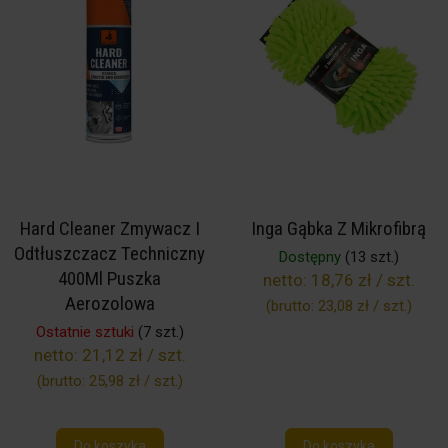
Hard Cleaner Zmywacz I
Inga Gąbka Z Mikrofibrą
Odtłuszczacz Techniczny
Dostępny
(13 szt.)
400Ml Puszka
netto:
18,76 zł / szt.
Aerozolowa
(brutto:
23,08 zł / szt.
)
Ostatnie sztuki
(7 szt.)
netto:
21,12 zł / szt.
(brutto:
25,98 zł / szt.
)
Do koszyka
Do koszyka