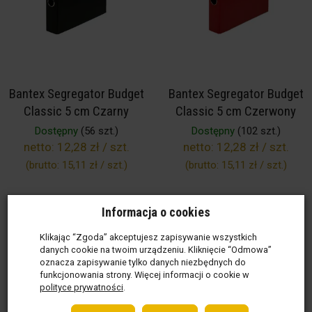
Bantex Segregator Budget
Bantex Segregator Budget
Classic 5 cm Czarny
Classic 5 cm Czerwony
Dostępny
(56 szt.)
Dostępny
(102 szt.)
netto:
12,28 zł / szt.
netto:
12,28 zł / szt.
(brutto:
15,11 zł / szt.
)
(brutto:
15,11 zł / szt.
)
Informacja o cookies
Klikając “Zgoda” akceptujesz zapisywanie wszystkich
Do koszyka
Do koszyka
danych cookie na twoim urządzeniu. Kliknięcie “Odmowa”
oznacza zapisywanie tylko danych niezbędnych do
funkcjonowania strony. Więcej informacji o cookie w
polityce prywatności
.