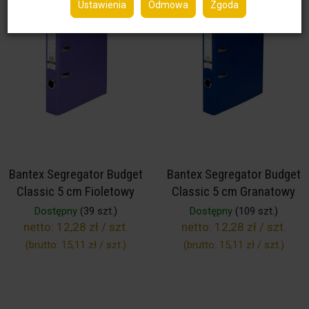
Ustawienia
Odmowa
Zgoda
Bantex Segregator Budget
Bantex Segregator Budget
Classic 5 cm Fioletowy
Classic 5 cm Granatowy
Dostępny
(39 szt.)
Dostępny
(109 szt.)
netto:
12,28 zł / szt.
netto:
12,28 zł / szt.
(brutto:
15,11 zł / szt.
)
(brutto:
15,11 zł / szt.
)