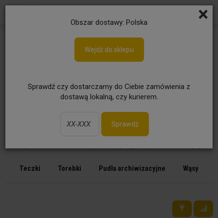
×
Obszar dostawy: Polska
Archiwizacja dokumentów
Wejdź do sklepu
Clipboardy
Fascykuła
Koszulki i obwoluty
Sprawdź czy dostarczamy do Ciebie zamówienia z
dostawą lokalną, czy kurierem.
Klipsy i spinki archiwizacyjne
Listwy zaciskające i samoprzylepne
Przekładki
Sprawdź
Pojemniki na dokumenty
Segregatory
Skoroszyty
Teczki
Torebki
Pudła archiwizacyjne
Wąsy