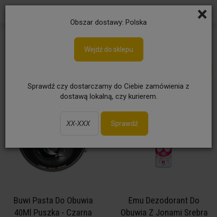
×
Obszar dostawy: Polska
Pielęgnacja obuwia
Wejdź do sklepu
Sprawdź czy dostarczamy do Ciebie zamówienia z
dostawą lokalną, czy kurierem.
Sprawdź
Buwi Pasta Do Obuwia
Emu Dezodorant Do
40Ml Puszka - Czarna
Obuwia Z Jonami Srebra