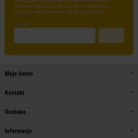
Jeśli chcesz otrzymywać ciekawe informacje z
naszego sklepu oraz skorzystać z wyjątkowych
promocji, rabatów zapisz się do newslettera.
E-mail
*
Moje konto
Kontakt
Dostawa
Informacje