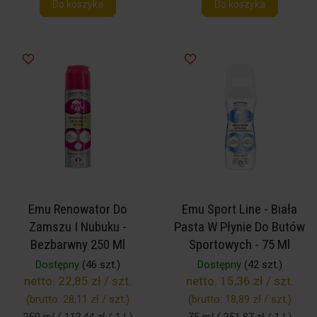
Do koszyka
Do koszyka
Emu Renowator Do
Emu Sport Line - Biała
Zamszu I Nubuku -
Pasta W Płynie Do Butów
Bezbarwny 250 Ml
Sportowych - 75 Ml
Dostępny
(46 szt.)
Dostępny
(42 szt.)
netto:
22,85 zł / szt.
netto:
15,36 zł / szt.
(brutto:
28,11 zł / szt.
)
(brutto:
18,89 zł / szt.
)