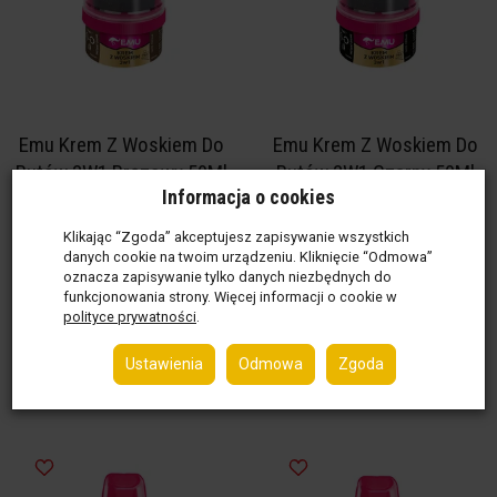
Emu Krem Z Woskiem Do
Emu Krem Z Woskiem Do
Butów 3W1 Brązowy 50Ml
Butów 3W1 Czarny 50Ml
Informacja o cookies
Dostępny
(52 szt.)
Dostępny
(41 szt.)
netto:
7,20 zł / szt.
netto:
11,33 zł / szt.
Klikając “Zgoda” akceptujesz zapisywanie wszystkich
danych cookie na twoim urządzeniu. Kliknięcie “Odmowa”
(brutto:
8,85 zł / szt.
)
(brutto:
13,93 zł / szt.
)
oznacza zapisywanie tylko danych niezbędnych do
50 ml ( 177,00 zł / 1 l )
50 ml ( 278,60 zł / 1 l )
funkcjonowania strony. Więcej informacji o cookie w
polityce prywatności
.
Ustawienia
Odmowa
Zgoda
Do koszyka
Do koszyka