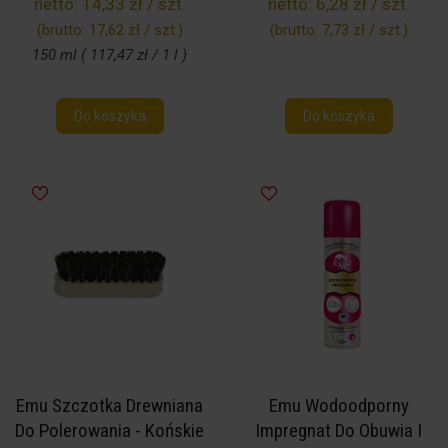
netto:
14,33 zł / szt.
netto:
6,28 zł / szt.
(brutto:
17,62 zł / szt.
)
(brutto:
7,73 zł / szt.
)
150 ml ( 117,47 zł / 1 l )
Do koszyka
Do koszyka
Emu Szczotka Drewniana
Emu Wodoodporny
Do Polerowania - Końskie
Impregnat Do Obuwia I