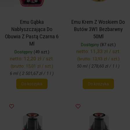
Emu Gąbka
Emu Krem Z Woskiem Do
Nabłyszczająca Do
Butów 3W1 Bezbarwny
Obuwia Z Pastą Czarna 6
50Ml
Ml
Dostępny
(87 szt.)
netto:
11,33 zł / szt.
Dostępny
(49 szt.)
netto:
12,20 zł / szt.
(brutto:
13,93 zł / szt.
)
(brutto:
15,01 zł / szt.
)
50 ml ( 278,60 zł / 1 l )
6 ml ( 2 501,67 zł / 1 l )
Do koszyka
Do koszyka