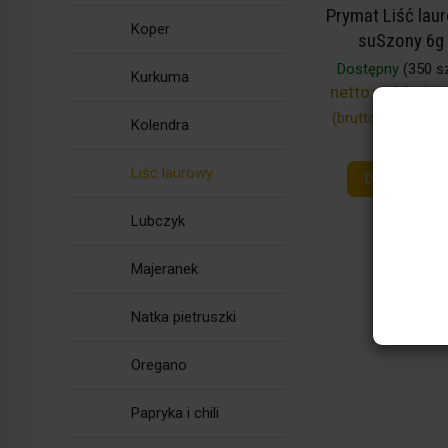
Prymat Liść lau
Koper
suSzony 6g
Dostępny
(350 sz
Kurkuma
netto:
1,29 zł / 
(brutto:
1,39 zł / s
Kolendra
Liść laurowy
Do koszyka
Lubczyk
Majeranek
Natka pietruszki
Oregano
Papryka i chili