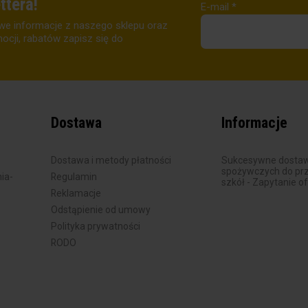
ttera!
E-mail
*
we informacje z naszego sklepu oraz
cji, rabatów zapisz się do
Dostawa
Informacje
Dostawa i metody płatności
Sukcesywne dostaw
spożywczych do prze
ia-
Regulamin
szkół - Zapytanie o
Reklamacje
Odstąpienie od umowy
Polityka prywatności
RODO