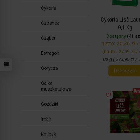
Cykoria
Cykoria Liść Lau
Czosnek
0,1 Kg
Dostępny
(41 szt
Cząber
netto:
25,36 zł /
(brutto:
27,39 zł / 
Estragon
100 g ( 273,90 zł / 
Gorycza
Do koszyka
Gałka
muszkatułowa
Goździki
Imbir
Kminek