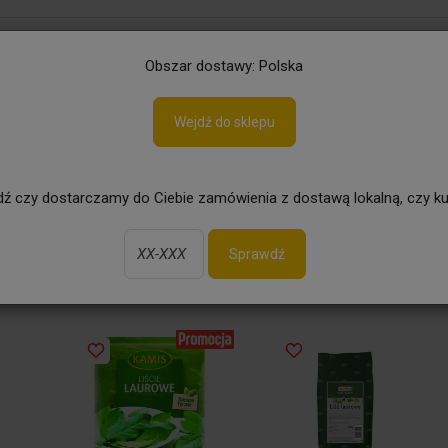
aj
Obszar dostawy: Polska
dnorodne
Liść laurowy
Wejdź do sklepu
Ogród
Grill
Piwo bezalkoholowe
ź czy dostarczamy do Ciebie zamówienia z dostawą lokalną, czy ku
y
Sprawdź