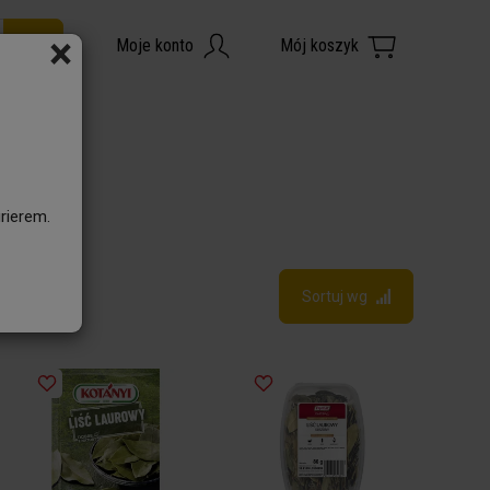
×
rierem.
Sortuj wg