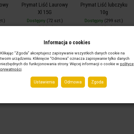
rowy
Prymat Liść Laurowy
Prymat Liść lubczyku
Xl 15G
10g
t.)
Dostępny
(72 szt.)
Dostępny
(299 szt.)
szt.
netto:
5,06 zł / szt.
netto:
1,95 zł / szt.
zt.
)
(brutto:
5,47 zł / szt.
)
(brutto:
2,05 zł / szt.
)
Informacja o cookies
15 g ( 364,67 zł / 1 kg )
10 g ( 205,00 zł / 1 kg )
Klikając “Zgoda” akceptujesz zapisywanie wszystkich danych cookie na
Do koszyka
Do koszyka
twoim urządzeniu. Kliknięcie “Odmowa” oznacza zapisywanie tylko danych
niezbędnych do funkcjonowania strony. Więcej informacji o cookie w
polityce
prywatności
.
Ustawienia
Odmowa
Zgoda