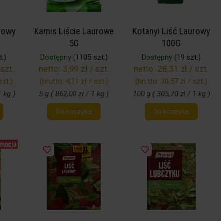
rowy
Kamis Liście Laurowe
Kotanyi Liść Laurowy
5G
100G
.)
Dostępny
(1105 szt.)
Dostępny
(19 szt.)
 szt.
netto:
3,99 zł / szt.
netto:
28,31 zł / szt.
szt.
)
(brutto:
4,31 zł / szt.
)
(brutto:
30,57 zł / szt.
)
1 kg )
5 g ( 862,00 zł / 1 kg )
100 g ( 305,70 zł / 1 kg )
Do koszyka
Do koszyka