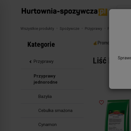
Wyszuk
Wszystkie produkty
Spożywcze
Przyprawy
Przyprawy je
Promocje
Kategorie
Sprawd
Liść laurow
Przyprawy
Przyprawy
jednorodne
Bazylia
Cebulka smażona
Cynamon