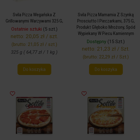
Svila Pizza Wegańska Z
Svila Pizza Mamamia Z Szynką
Grillowanymi Warzywami 325 G,
Prosciutto I Pieczarkami, 375 G,
Produkt Głęboko Mrożony, Spód
Ostatnie sztuki
(5 szt.)
Wypiekany W Piecu Kamiennym
netto:
20,05 zł / szt.
Dostępny
(15 Szt.)
(brutto:
21,05 zł / szt.
)
netto:
21,23 zł / Szt.
325 g ( 64,77 zł / 1 kg )
(brutto:
22,29 zł / Szt.
)
Do koszyka
Do koszyka