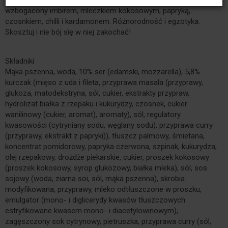
Zawsze lubiany kurczak – tym razem w przyprawie masala curry,
wzbogacony imbirem, mleczkiem kokosowym, papryką,
czosnkiem, chilli i kardamonem. Różnorodność i egzotyka.
Skosztuj i nie bój się w niej zakochać!
Składniki
Mąka pszenna, woda, 10% ser (edamski, mozzarella), 5,8%
kurczak (mięso z uda i fileta, przyprawa masala (przyprawy,
glukoza, matodekstryna, sól, cukier, ekstrakty przypraw,
hydrolizat białka z rzepaku i kukurydzy, czosnek, cukier
wanilinowy (cukier, aromat), aromaty), sól, regulatory
kwasowości (cytryniany sodu, węglany sodu), przyprawa curry
(przyprawy, ekstrakt z papryki)), tłuszcz palmowy, śmietana,
koncentrat pomidorowy, papryka czerwona, szpinak, kukurydza,
olej rzepakowy, drożdże piekarskie, cukier, proszek kokosowy
(proszek kokosowy, syrop glukozowy, białka mleka), sól, sos
sojowy (woda, ziarna soi, sól, mąka pszenna), skrobia
modyfikowana, przyprawy, mleko odtłuszczone w proszku,
emulgator (mono- i diglicerydy kwasów tłuszczowych
estryfikowane kwasem mono- i diacetylowinowym),
zagęszczony sok cytrynowy, pietruszka, przyprawa curry (sól,