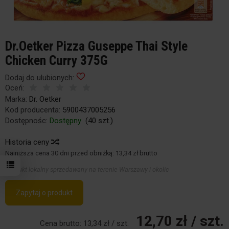
Dr.Oetker Pizza Guseppe Thai Style
Chicken Curry 375G
Dodaj do ulubionych:
Oceń:
Marka:
Dr. Oetker
Kod producenta:
5900437005256
Dostępnośc:
Dostępny
(
40
szt.)
Historia ceny
Najniższa cena 30 dni przed obniżką:
13,34 zł brutto
Produkt lokalny sprzedawany na terenie Warszawy i okolic
Zapytaj o produkt
12,70 zł
/ szt.
Cena brutto:
13,34 zł
/ szt.