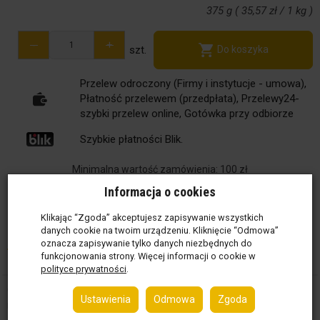
375 g
(
35,57 zł
/
1 kg
)
-
+
szt.
Do koszyka
Przelew odroczony (Firmy i instytucje - umowa),
Płatność przelewem (przedpłata), Przelewy24-
szybki przelew online, Gotówka przy odbiorze
Szybkie płatności Blik.
Minimalna wartość zamówienia: 100 zł
Informacja o cookies
Płatność
Dostawa
Zwrot
Kliknij!
Kliknij!
Do 14 dni
Klikając “Zgoda” akceptujesz zapisywanie wszystkich
danych cookie na twoim urządzeniu. Kliknięcie “Odmowa”
Opis
Szczegóły
Alergeny
Wartości odżywcze
oznacza zapisywanie tylko danych niezbędnych do
funkcjonowania strony. Więcej informacji o cookie w
polityce prywatności
.
Guseppe Chicken curry - ta nieco tajemnicza pizza zaskakuje
Ustawienia
Odmowa
Zgoda
rozmaitością składników i oryginalnych tajskich smaków.