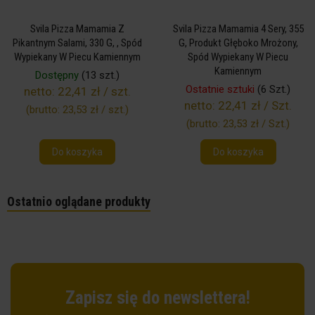
Svila Pizza Mamamia Z
Svila Pizza Mamamia 4 Sery, 355
Pikantnym Salami, 330 G, , Spód
G, Produkt Głęboko Mrożony,
Wypiekany W Piecu Kamiennym
Spód Wypiekany W Piecu
Kamiennym
Dostępny
(13 szt.)
Ostatnie sztuki
(6 Szt.)
netto:
22,41 zł / szt.
netto:
22,41 zł / Szt.
(brutto:
23,53 zł / szt.
)
(brutto:
23,53 zł / Szt.
)
Do koszyka
Do koszyka
Ostatnio oglądane produkty
Zapisz się do newslettera!