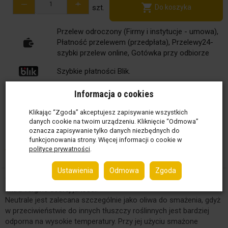
-
+
szt.
Do koszyka
Przelew odroczony (Firmy i instytucje - umowa),
Płatność przelewem (przedpłata), Przelewy24-
szybki przelew online, Gotówka przy odbiorze
Szybkie płatności Blik.
Minimalna wartość zamówienia: 100 zł
Informacja o cookies
Klikając “Zgoda” akceptujesz zapisywanie wszystkich
Płatność
Dostawa
Zwrot
danych cookie na twoim urządzeniu. Kliknięcie “Odmowa”
Kliknij!
Kliknij!
Do 14 dni
oznacza zapisywanie tylko danych niezbędnych do
funkcjonowania strony. Więcej informacji o cookie w
Opis
Szczegóły
Alergeny
Wartości odżywcze
polityce prywatności
.
Ustawienia
Odmowa
Zgoda
Oliwa z oliwek Neutrale to mieszanka oliwy rafinowanej i oliwy
extra vergine dobrej jakości.
Neutrale jest zalecana szczególnie jako oliwa do smażenia, gdyż
w przeciwieństwie do innych tłuszczy roślinnych jest bardziej
odporna na wysokie temperatury. Przy jej użyciu smażone