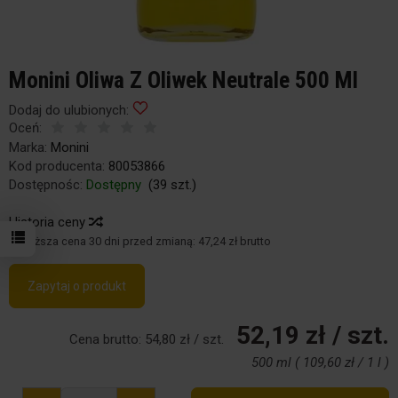
Monini Oliwa Z Oliwek Neutrale 500 Ml
Dodaj do ulubionych:
Oceń:
Marka:
Monini
Kod producenta:
80053866
Dostępnośc:
Dostępny
(
39
szt.)
Historia ceny
Najniższa cena 30 dni przed zmianą:
47,24 zł brutto
Zapytaj o produkt
52,19 zł
/ szt.
Cena brutto:
54,80 zł
/ szt.
500 ml
(
109,60 zł
/
1 l
)